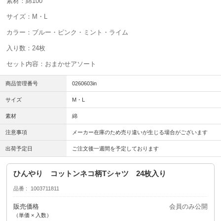
素材：綿100
サイズ：M・L
カラー：ブルー・ピンク・ミント・ライム
入り数：24枚
セット内容：おまかせアソート
商品管理番号
0260603in
サイズ
M・L
素材
綿
注意事項
メーカー在庫のため売り違いが生じる場合がございます
出荷予定日
ご注文後一週間を予定しております
ひんやり コットンネコ柄Tシャツ 24枚入り
品番
1003711811
販売価格
会員のみ公開
（単価 × 入数）