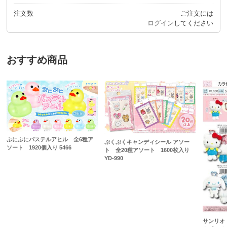
注文数
ご注文には
ログイン
してください
おすすめ商品
ぷにぷにパステルアヒル 全6種ア
ぷくぷくキャンディシール アソー
ソート 1920個入り 5466
ト 全20種アソート 1600枚入り
YD-990
サンリオ