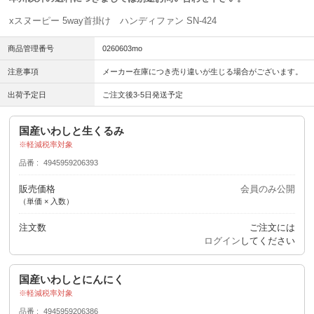
xスヌーピー 5way首掛け ハンディファン SN-424
商品管理番号
0260603mo
注意事項
メーカー在庫につき売り違いが生じる場合がございます。
出荷予定日
ご注文後3-5日発送予定
国産いわしと生くるみ
軽減税率対象
品番
4945959206393
販売価格
会員のみ公開
（単価 × 入数）
注文数
ご注文には
ログイン
してください
国産いわしとにんにく
軽減税率対象
品番
4945959206386