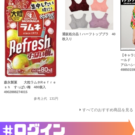
通販処分品！ハーフトップブラ 40
枚入り
【キャラ
ールド 
アロハシ
4985015
森永製菓 大粒ラムネRｅｆｒｅ
ｓｈ すっぱい梅 480個入
4902888274015
参考上代
131円
すべてのおすすめ商品を見る