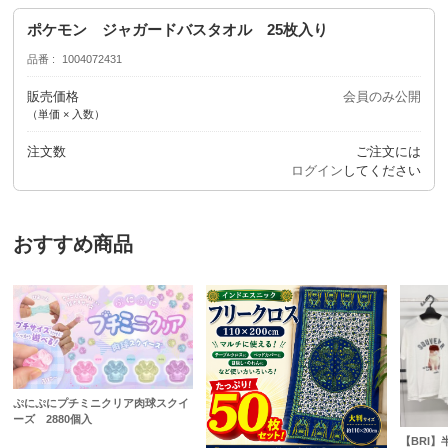
ポケモン ジャガードバスタオル 25枚入り
品番
1004072431
販売価格
会員のみ公開
（単価 × 入数）
注文数
ご注文には
ログイン
してください
おすすめ商品
ぷにぷにプチミニクリア肉球スクイ
ーズ 2880個入
【BRI】