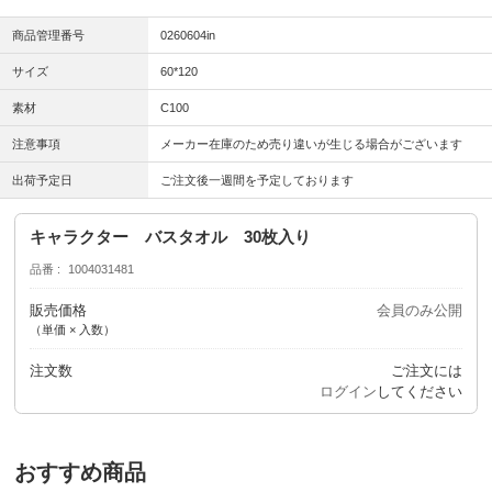
商品管理番号
0260604in
サイズ
60*120
素材
C100
注意事項
メーカー在庫のため売り違いが生じる場合がございます
出荷予定日
ご注文後一週間を予定しております
キャラクター バスタオル 30枚入り
品番
1004031481
販売価格
会員のみ公開
（単価 × 入数）
注文数
ご注文には
ログイン
してください
おすすめ商品