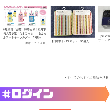
8月28日（金曜）15時まで！11月下
旬入荷予定！たまごっち もふも
【SILV
ふフォトキーホルダー 39個入
サーB 2
【日本製】バスマット 50個入
参考上代
1,450円
すべてのおすすめ商品を見る