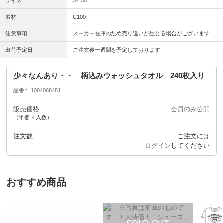
サイズ
34*35
素材
C100
注意事項
メーカー在庫のため売り違いが生じる場合がございます
出荷予定日
ご注文後一週間を予定しております
少々なんあり・・ 柄込みウォッシュタオル 240枚入り
品番
1004068481
販売価格
会員のみ公開
（単価 × 入数）
注文数
ご注文には
ログイン
してください
おすすめ商品