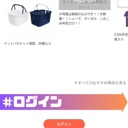
※写真は前回のものです！！大特
価！！シューズ、サンダル こみこ
み90足だけ！！
C100天
枚入り
ドットバスケット浅型 20個入り
すべてのおすすめ商品を見る
ログイン