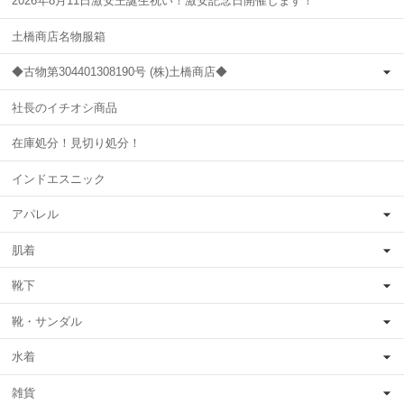
2026年8月11日激安王誕生祝い！激安記念日開催します！
土橋商店名物服箱
◆古物第304401308190号 (株)土橋商店◆
社長のイチオシ商品
在庫処分！見切り処分！
インドエスニック
アパレル
肌着
靴下
靴・サンダル
水着
雑貨