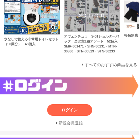
接触冷感
アヴェンチュラ S-01ショルダーバ
水なしで使える非常用トイレセット
ッグ 全5型21種アソート 52個入
（50回分） 48個入
SMR-301471・SHN-30231・MTN-
30530・STN-30529・STN-30233
すべてのおすすめ商品を見る
ログイン
新規会員登録