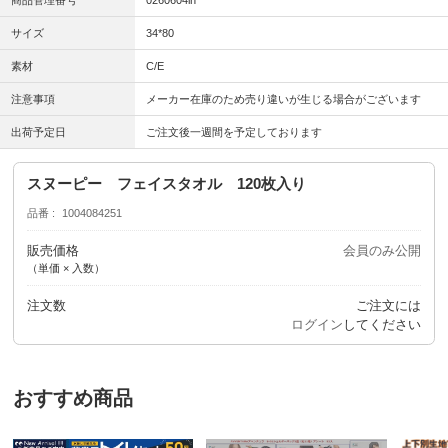
商品管理番号
0260604in
サイズ
34*80
素材
C/E
注意事項
メーカー在庫のため売り違いが生じる場合がございます
出荷予定日
ご注文後一週間を予定しております
スヌーピー フェイスタオル 120枚入り
品番
1004084251
販売価格
会員のみ公開
（単価 × 入数）
注文数
ご注文には
ログイン
してください
おすすめ商品