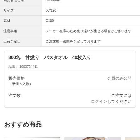
商品管理番号
0260604in
サイズ
60*120
素材
C100
注意事項
メーカー在庫のため売り違いが生じる場合がございます
出荷予定日
ご注文後一週間を予定しております
800匁 甘撚り バスタオル 40枚入り
品番
1003724411
販売価格
会員のみ公開
（単価 × 入数）
注文数
ご注文には
ログイン
してください
おすすめ商品