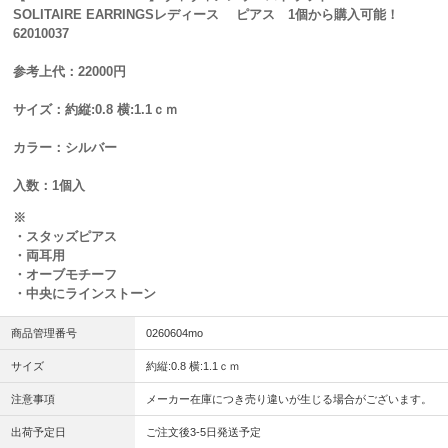
SOLITAIRE EARRINGSレディース ピアス 1個から購入可能！
62010037
参考上代：22000円
サイズ：約縦:0.8 横:1.1ｃｍ
カラー：シルバー
入数：1個入
※
・スタッズピアス
・両耳用
・オーブモチーフ
・中央にラインストーン
商品管理番号
0260604mo
サイズ
約縦:0.8 横:1.1ｃｍ
注意事項
メーカー在庫につき売り違いが生じる場合がございます。
出荷予定日
ご注文後3-5日発送予定