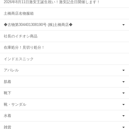
2026年8月11日激安王誕生祝い！激安記念日開催します！
土橋商店名物服箱
◆古物第304401308190号 (株)土橋商店◆
社長のイチオシ商品
在庫処分！見切り処分！
インドエスニック
アパレル
肌着
靴下
靴・サンダル
水着
雑貨