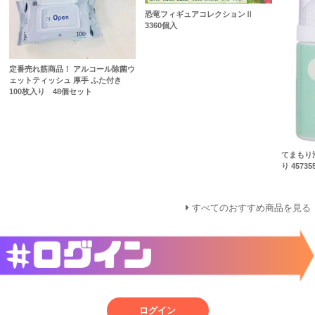
恐竜フィギュアコレクションⅡ
3360個入
定番売れ筋商品！ アルコール除菌ウ
ェットティッシュ 厚手 ふた付き
100枚入り 48個セット
てまもり泡
り 45735
すべてのおすすめ商品を見る
ログイン