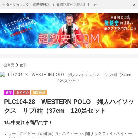
土橋社長のブログ「超激安日記」に新着記事が掲載されました
全商品
靴下
PLC104-28 WESTERN POLO 婦人ハイソッ
クス リブ/紺（37cm 120足セット
1年中売れる商品です！
カラー : ネイビー（刺繍赤）4・ネイビー（刺繍サックス）4・ネイビー