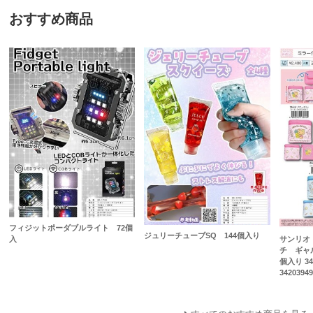
おすすめ商品
フィジットポーダブルライト 72個
ジュリーチューブSQ 144個入り
入
サンリオ
チ ギャ
個入り 34
3420394