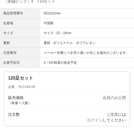
（刺繍ピンク）4 ×10セット
商品管理番号
0221121mo
生産地
中国製
サイズ
サイズ : 22～24cm
素材
素材 : ポリエステル・ポリウレタン
注意事項
メーカー在庫につき売り違いが生じる場合がございます。
出荷予定日
2～5日程度の発送予定
120足セット
品番
PLC104-09
販売価格
会員のみ公開
（単価 × 入数）
注文数
ご注文には
ログイン
してください