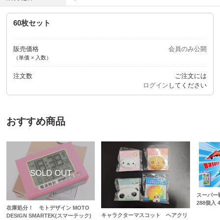
60枚セット
販売価格
会員のみ公開
（単価 × 入数）
注文数
ご注文には
ログイン
してください
おすすめ商品
スーパー
288個入 4
在庫処分！ モトデザイン MOTO
キャラクターマスコット ヘアクリ
DESIGN SMARTEK(スマーテック)