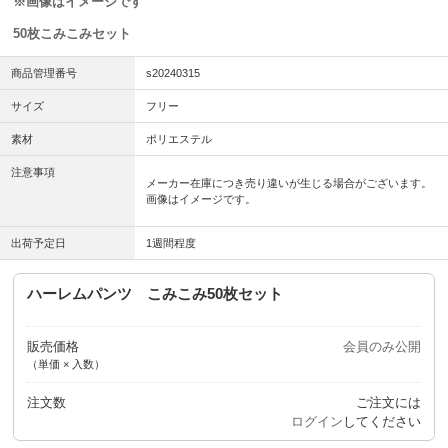
※画像はイメージです
50枚こみこみセット
商品管理番号
s20240315
サイズ
フリー
素材
ポリエステル
注意事項
メーカー在庫につき売り違いが生じる場合がございます。
画像はイメージです。
出荷予定日
1週間程度
ハーレムパンツ こみこみ50枚セット
販売価格
会員のみ公開
（単価 × 入数）
注文数
ご注文には
ログイン
してください