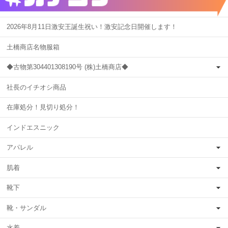
2026年8月11日激安王誕生祝い！激安記念日開催します！
土橋商店名物服箱
◆古物第304401308190号 (株)土橋商店◆
社長のイチオシ商品
在庫処分！見切り処分！
インドエスニック
アパレル
肌着
靴下
靴・サンダル
水着