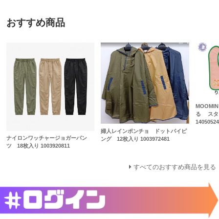
おすすめ商品
MOOMI
る スタイ
14050524
婦人レインポンチョ ドットパイピ
ナイロンワッチャージョガーパン
ング 12枚入り 1003972481
ツ 18枚入り 1003920811
すべてのおすすめ商品を見る