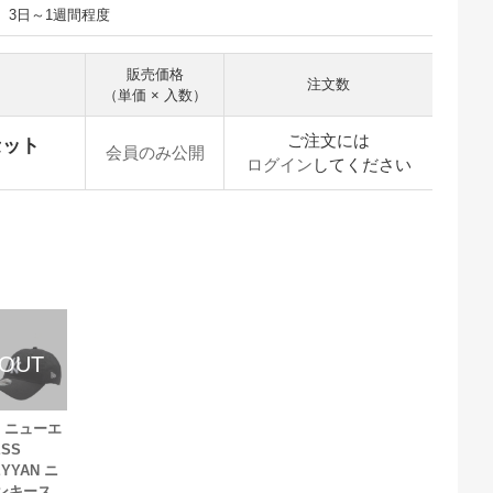
3日～1週間程度
販売価格
注文数
（単価 × 入数）
ご注文には
セット
会員のみ公開
ログイン
してください
A】ニューエ
ESS
EYYAN ニ
ンキース