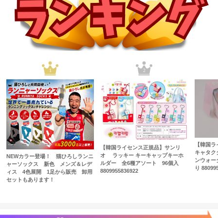
1
2
【韓国ラ
【韓国ライセンス正規品】サンリ
キャタク
オ ラッキー キーキャップキーホ
NEWカラー登場！ 猫ひろしランニ
ンウォー
ルダー 全6種アソート 96個入
ャーソックス 新色 メンズ＆レデ
り 88099
8809955836922
ィス 4色展開 1足から販売 卸用
セットもあります！