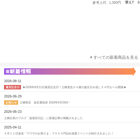
替えT 2
参考上代
1,300円
すべての新着商品を見る
2026-08-11
★2026年8月11日激安記念日！土橋達也５４歳の誕生日を祝し５４円セール開催★
激安記念日
2026-06-29
土橋商店 改定運賃表 2026年6月29日~
お知らせ
2026-06-23
土橋社長のブログ「超激安日記」に新着記事が掲載されました
2025-04-11
４月１１日放送「ウワサのお客さま」で５００円詰め放題イベントが紹介されました！