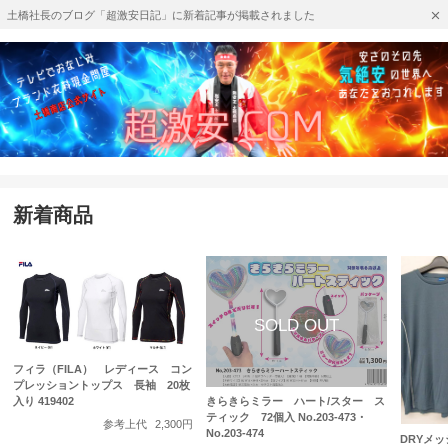
土橋社長のブログ「超激安日記」に新着記事が掲載されました
新着商品
フィラ（FILA） レディース コン
プレッショントップス 長袖 20枚
入り 419402
きらきらミラー ハート/スター ス
ティック 72個入 No.203-473・
参考上代
2,300円
No.203-474
DRYメ