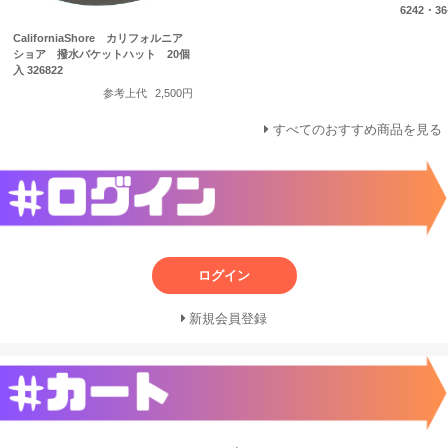
6242・36
CaliforniaShore カリフォルニア
ショア 撥水バケットハット 20個
入 326822
参考上代
2,500円
すべてのおすすめ商品を見る
ログイン
新規会員登録