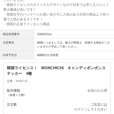
・韓国ライセンスのオリジナルデザインなので日本では手に入りにくく
希少価値が高いです！
・韓国文字のパッケージが若い女の子に人気があり日本の商品より売り
場で人気があるそうです！
・韓国の正規ラインセンス商品
商品管理番号
0260622mo
注意事項
納期につきましては、輸入の関係上、前後する場合がござ
いますので予めご了承ください。
出荷予定日
納期約1か月程度
韓国ライセンス！ MONCHICHI キャンディボンボンス
テッカー 4種
品番
8.81E+12
販売価格
会員のみ公開
（単価 × 入数）
注文数
ご注文には
ログイン
してください