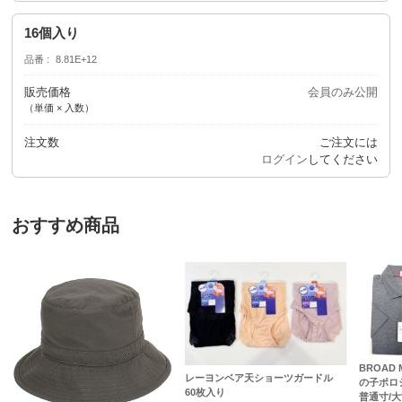
16個入り
品番
8.81E+12
販売価格
会員のみ公開
（単価 × 入数）
注文数
ご注文には
ログイン
してください
おすすめ商品
BROAD
レーヨンベア天ショーツガードル
の子ポロ
60枚入り
普通寸/大