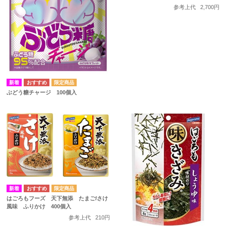
参考上代
2,700円
ぶどう糖チャージ 100個入
はごろもフーズ 天下無添 たまご/さけ
風味 ふりかけ 400個入
参考上代
210円