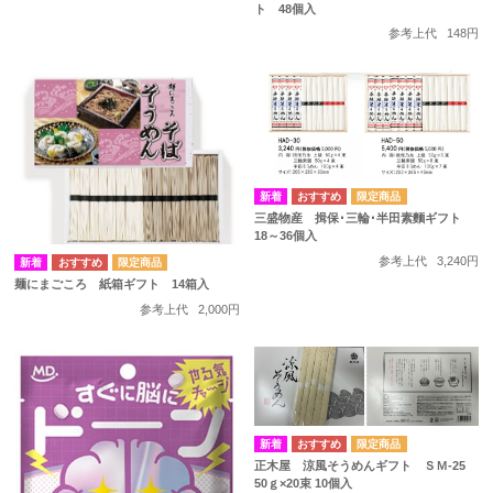
ト 48個入
参考上代
148円
三盛物産 揖保･三輪･半田素麵ギフト
18～36個入
参考上代
3,240円
麺にまごころ 紙箱ギフト 14箱入
参考上代
2,000円
正木屋 涼風そうめんギフト ＳＭ-25
50ｇ×20束 10個入