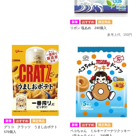
リボン 塩あめ 240個入
参考上代
150円
グリコ クラッツ うましおポテト
ペコちゃん ミルキードーナツクッキー
576個入
（塩キャラメル） 240個入