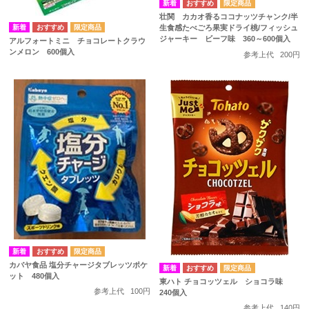
壮関 カカオ香るココナッツチャンク/半
生食感たべごろ果実ドライ桃/フィッシュ
ジャーキー ビーフ味 360～600個入
アルフォートミニ チョコレートクラウ
ンメロン 600個入
参考上代
200円
カバヤ食品 塩分チャージタブレッツポケ
ット 480個入
東ハト チョコッツェル ショコラ味
参考上代
100円
240個入
参考上代
140円