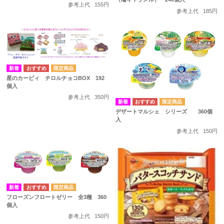
参考上代
155円
参考上代
185円
星のカービィ チロルチョコBOX 192
個入
参考上代
350円
デザートマルシェ シリーズ 360個
入
参考上代
150円
フローズンフロートゼリー 全3種 360
個入
参考上代
150円