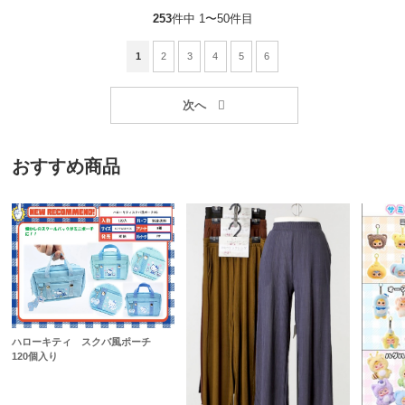
253
件中 1〜50件目
1
2
3
4
5
6
おすすめ商品
ハローキティ スクバ風ポーチ
120個入り