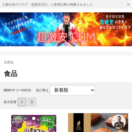
土橋社長のブログ「超激安日記」に新着記事が掲載されました
全商品
食品
253
件中 1〜50件目
並び替え
表示切替