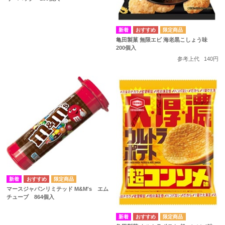
亀田製菓 無限エビ 海老黒こしょう味
200個入
参考上代
140円
マースジャパンリミテッド M&M's エム
チューブ 864個入