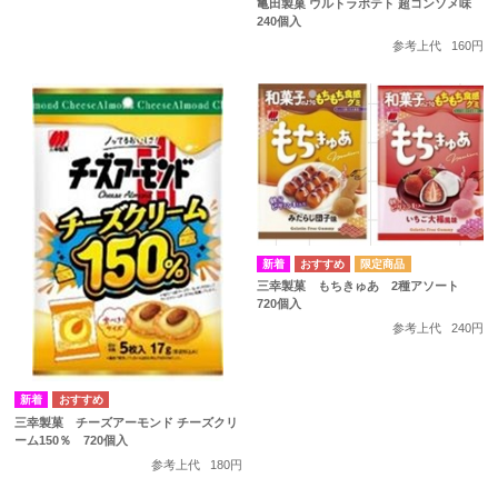
亀田製菓 ウルトラポテト 超コンソメ味
240個入
参考上代
160円
三幸製菓 もちきゅあ 2種アソート
720個入
参考上代
240円
三幸製菓 チーズアーモンド チーズクリ
ーム150％ 720個入
参考上代
180円