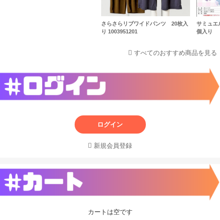
さらさらリブワイドパンツ 20枚入
サミュエ
り 1003951201
個入り
すべてのおすすめ商品を見る
ログイン
新規会員登録
カートは空です