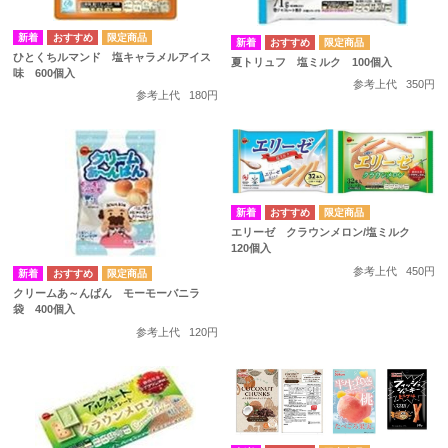
ひとくちルマンド 塩キャラメルアイス
夏トリュフ 塩ミルク 100個入
味 600個入
参考上代
350円
参考上代
180円
エリーゼ クラウンメロン/塩ミルク
120個入
参考上代
450円
クリームあ～んぱん モーモーバニラ
袋 400個入
参考上代
120円