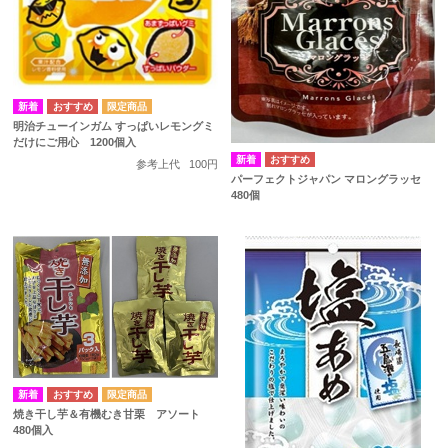
明治チューインガム すっぱいレモングミ
だけにご用心 1200個入
参考上代
100円
パーフェクトジャパン マロングラッセ
480個
焼き干し芋＆有機むき甘栗 アソート
480個入