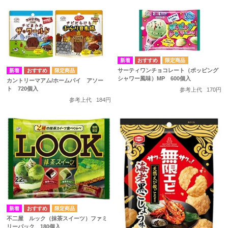
サーティワンチョコレート（ポッピング
シャワー風味）MP 600個入
カントリーマアム/ホームパイ アソー
ト 720個入
参考上代
170円
参考上代
184円
不二屋 ルック（抹茶スイーツ）ファミ
リーパック 180個入