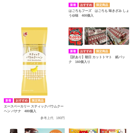
はごろもフーズ はごろも 味きざみ しょ
うゆ味 400個入
【訳あり】朝日 カットトマト 紙パッ
ク 160個入り
エースベーカリー スティックバウムクー
ヘン バナナ 480個入
参考上代
180円