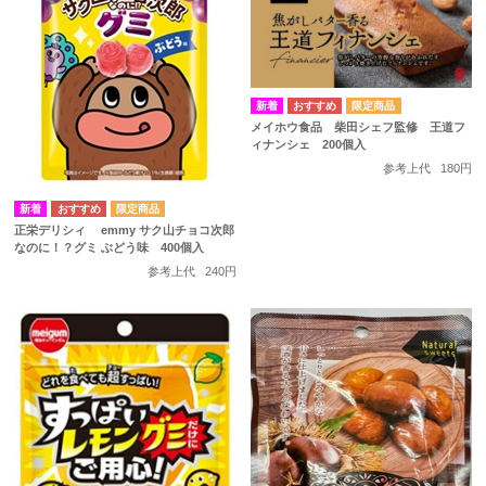
メイホウ食品 柴田シェフ監修 王道フ
ィナンシェ 200個入
参考上代
180円
正栄デリシィ emmy サク山チョコ次郎
なのに！？グミ ぶどう味 400個入
参考上代
240円