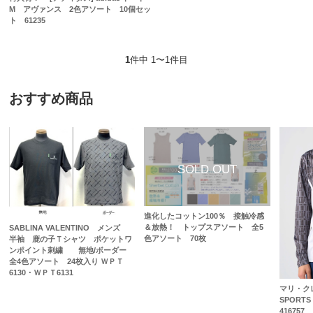
M アヴァンス 2色アソート 10個セッ
ト 61235
1
件中 1〜1件目
おすすめ商品
進化したコットン100％ 接触冷感
＆放熱！ トップスアソート 全5
SABLINA VALENTINO メンズ
色アソート 70枚
半袖 鹿の子Ｔシャツ ポケットワ
ンポイント刺繍 無地/ボーダー
全4色アソート 24枚入り ＷＰＴ
6130・ＷＰＴ6131
マリ・ク
SPORT
416757