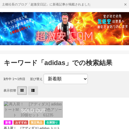
土橋社長のブログ「超激安日記」に新着記事が掲載されました
キーワード「adidas」での検索結果
1
件中 1〜1件目
並び替え
表示切替
在庫限り
再入荷！ [アディダス] adidas トート