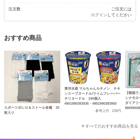
注文数
ご注文には
ログイン
してください
おすすめ商品
東洋水産 マルちゃんカチメン チキ
【韓国ラ
ンスープヌードル/ライムフレーバー
シナモロ
チリヌードル 240個入
ダイアリ
4901990383936・4901990383950
スポーツボレロ＆ストール各種 20
88099558
参考上代
236円
枚入り
すべてのおすすめ商品を見る