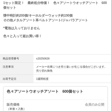
1セット限定！ 最終処分特価！ 色々アソートウオッチアソート 600
個セット
懐中時計約200個/キーホルダーウォッチ約190個
その他メタルアソート革ベルトアソート/ジャバラアソート
*電池は入っておりません
色々と入って超お買い得！
商品管理番号
s20250626
注意事項
メーカー在庫につき売り違いが生じる場合がございます。
売り切れ御免
出荷予定日
1週間程度
色々アソートウオッチアソート 600個セット
販売価格
会員のみ公開
（単価 × 入数）