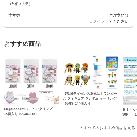
（単価 × 入数）
注文数
ご注文には
ログイン
してください
おすすめ商品
【韓国ライセンス正規品】ワンピー
ス フィギュア ランダム キーリング
（6種）144個入り
Sugarcocomuu ヘアクリップ
Ｂｉｔｏ
18個入り 1003520151
30P 1
すべてのおすすめ商品を見る