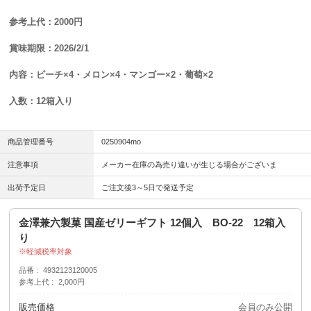
参考上代：2000円
賞味期限：2026/2/1
内容：ピーチ×4・メロン×4・マンゴー×2・葡萄×2
入数：12箱入り
商品管理番号
0250904mo
注意事項
メーカー在庫の為売り違いが生じる場合がございま
出荷予定日
ご注文後3～5日で発送予定
金澤兼六製菓 国産ゼリーギフト 12個入 BO-22 12箱入
り
軽減税率対象
品番
4932123120005
参考上代
2,000円
販売価格
会員のみ公開