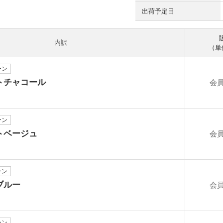
出荷予定日
内訳
（単
ーン
トチャコール
会
ーン
トベージュ
会
ーン
ブルー
会
ーン