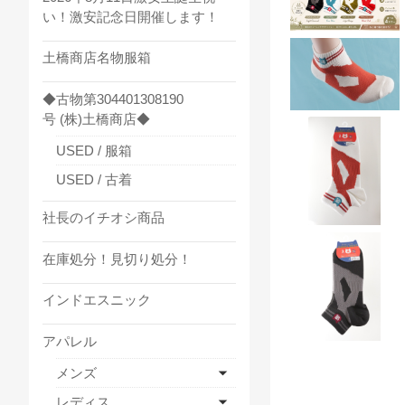
い！激安記念日開催します！
土橋商店名物服箱
◆古物第304401308190
号 (株)土橋商店◆
USED / 服箱
USED / 古着
社長のイチオシ商品
在庫処分！見切り処分！
インドエスニック
アパレル
メンズ
レディス