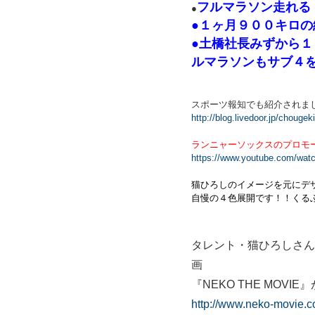
フルマラソン走れる
●
●１ヶ月９００キロ
●土橋社長みずから
ルマラソンもサブ４
スポーツ報知でも紹介されま
http://blog.livedoor.jp/chouge
ランニャーソックスのプロモ
https://www.youtube.com/wa
猫ひろしのイメージを元にデ
自慢の４色展開です！！くる
タレント・猫ひろしさん
画
『NEKO THE MOVI
http://www.neko-movie.c