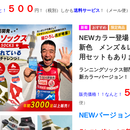
５００
と！
円！（税別）しかも
送料サービス
！（メール便
NEWカラー登
新色 メンズ＆
用セットもあり
ランニングソックス部
新カラーバージョン！
販売価格！！なんと！
便）
NEWバージョ