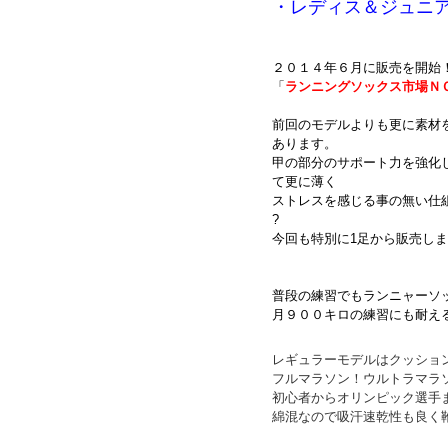
・レディス＆ジュニ
２０１４年６月に販売を開始
「
ランニングソックス市場Ｎ
前回のモデルよりも更に素材
あります。
甲の部分のサポート力を強化
て更に薄く
ストレスを感じる事の無い仕
?
今回も特別に1足から販売し
普段の練習でもランニャーソ
月９００キロの練習にも耐え
レギュラーモデルはクッショ
フルマラソン！ウルトラマラ
初心者からオリンピック選手
綿混なので吸汗速乾性も良く