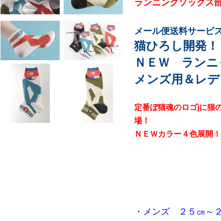
ランニングソックス
メール便送料サービ
猫ひろし開発！
ＮＥＷ ランニ
メンズ用＆レデ
定番ぼ猫魂のロゴjに猫
場！
ＮＥＷカラー４色展開！
・メンズ ２５㎝～