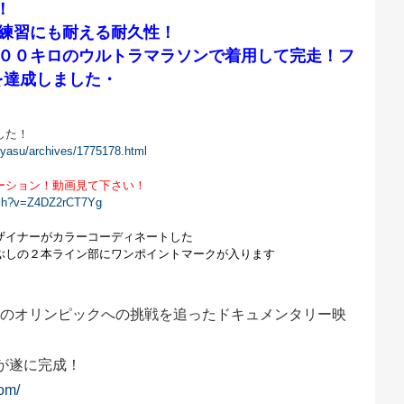
！
の練習にも耐える耐久性！
１００キロのウルトラマラソンで着用して完走！フ
を達成しました・
した！
kiyasu/archives/1775178.html
ーション！動画見て下さい！
tch?v=Z4DZ2rCT7Yg
ザイナーがカラーコーディネートした
ぶしの２本ライン部にワンポイントマークが入ります
のオリンピックへの挑戦を追ったドキュメンタリー映
E』が遂に完成！
om/