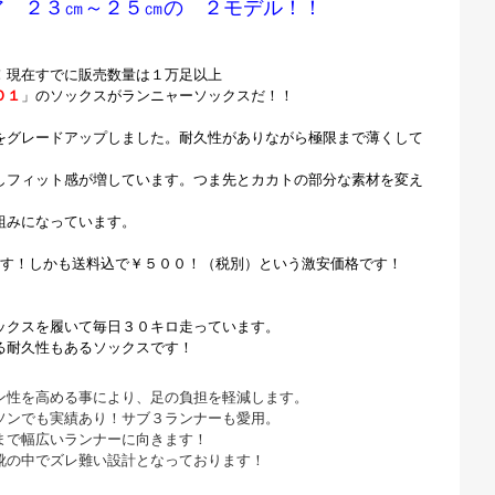
ア ２３㎝～２５㎝の ２モデル！！
！現在すでに販売数量は１万足以上
Ｏ１
」のソックスがランニャーソックスだ！！
をグレードアップしました。耐久性がありながら極限まで薄くして
しフィット感が増しています。つま先とカカトの部分な素材を変え
組みになっています。
ます！しかも送料込で￥５００！（税別）という激安価格です！
ックスを履いて毎日３０キロ走っています。
る耐久性もあるソックスです！
ン性を高める事により、足の負担を軽減します。
ソンでも実績あり！サブ３ランナーも愛用。
まで幅広いランナーに向きます！
靴の中でズレ難い設計となっております！