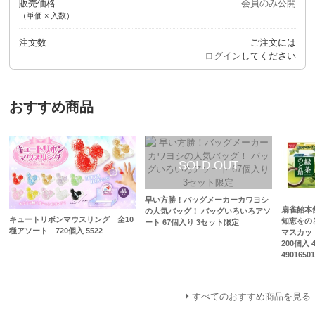
販売価格
会員のみ公開
（単価 × 入数）
注文数
ご注文には
ログイン
してください
おすすめ商品
早い方勝！バッグメーカーカワヨシ
扇雀飴本
の人気バッグ！ バッグいろいろアソ
キュートリボンマウスリング 全10
知恵をの
ート 67個入り 3セット限定
種アソート 720個入 5522
マスカッ
200個入 4
4901650
すべてのおすすめ商品を見る