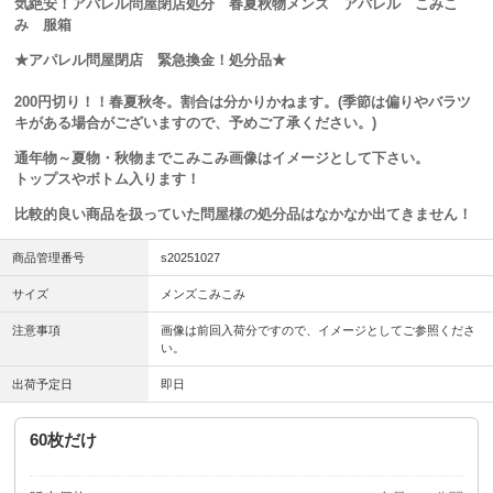
気絶安！アパレル問屋閉店処分 春夏秋物メンズ アパレル こみこ
み 服箱
★アパレル問屋閉店 緊急換金！処分品★
200円切り！！春夏秋冬。割合は分かりかねます。(季節は偏りやバラツ
キがある場合がございますので、予めご了承ください。)
通年物～夏物・秋物までこみこみ画像はイメージとして下さい。
トップスやボトム入ります！
比較的良い商品を扱っていた問屋様の処分品はなかなか出てきません！
商品管理番号
s20251027
サイズ
メンズこみこみ
注意事項
画像は前回入荷分ですので、イメージとしてご参照くださ
い。
出荷予定日
即日
60枚だけ