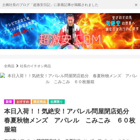
土橋社長のブログ「超激安日記」に新着記事が掲載されました
全商品
社長のイチオシ商品
在庫限り
本日入荷！！気絶安！アパレル問屋閉店処分
春夏秋物メンズ アパレル こみこみ ６０枚
服箱