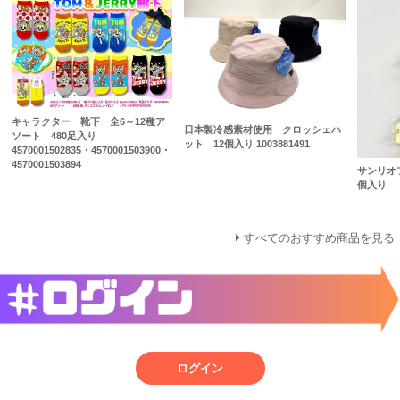
キャラクター 靴下 全6～12種ア
日本製冷感素材使用 クロッシェハ
ソート 480足入り
ット 12個入り 1003881491
4570001502835・4570001503900・
4570001503894
サンリオ
個入り
すべてのおすすめ商品を見る
ログイン