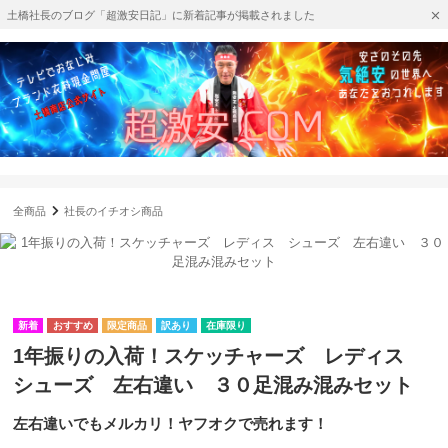
土橋社長のブログ「超激安日記」に新着記事が掲載されました
全商品
社長のイチオシ商品
訳あり
在庫限り
1年振りの入荷！スケッチャーズ レディス
シューズ 左右違い ３０足混み混みセット
左右違いでもメルカリ！ヤフオクで売れます！