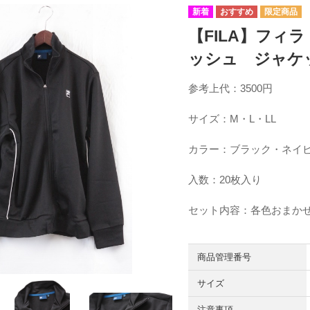
【FILA】フィ
ッシュ ジャケ
参考上代：3500円
サイズ：M・L・LL
カラー：ブラック・ネイ
入数：20枚入り
セット内容：各色おまか
商品管理番号
サイズ
注意事項