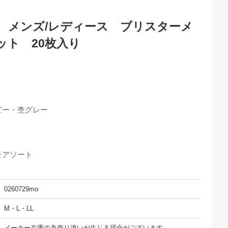
ラ メンズ/レディース ブリスターメ
ット 20枚入り
ビー・杢グレー
せアソート
0260729mo
M・L・LL
メーカー在庫の為売り違いが生じる場合がございます