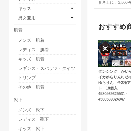
参考上代
3,500
キッズ
男女兼用
おすすめ
肌着
メンズ 肌着
レディス 肌着
キッズ 肌着
レギンス・スパッツ・タイツ
ダンシング かい
イカゆらりん/いか
トリンプ
ゆらりん 全2種
その他 肌着
ト 18個入
4580569325531・
靴下
4580569324947
メンズ 靴下
レディス 靴下
キッズ 靴下