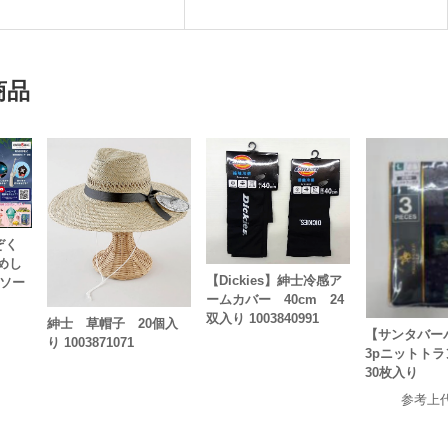
円
商品
ぞく
めし
【Dickies】紳士冷感ア
アソー
ームカバー 40cm 24
双入り 1003840991
紳士 草帽子 20個入
【サンタバー
り 1003871071
3pニットト
30枚入り
参考上