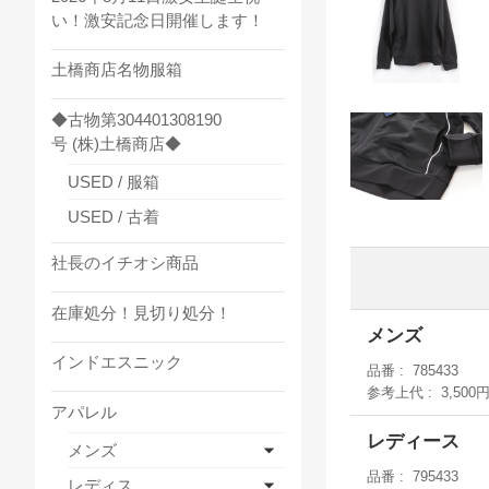
い！激安記念日開催します！
土橋商店名物服箱
◆古物第304401308190
号 (株)土橋商店◆
USED / 服箱
USED / 古着
社長のイチオシ商品
在庫処分！見切り処分！
メンズ
インドエスニック
品番
785433
参考上代
3,500
アパレル
レディース
メンズ
品番
795433
レディス