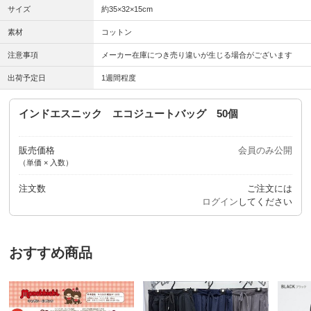
サイズ
約35×32×15cm
素材
コットン
注意事項
メーカー在庫につき売り違いが生じる場合がございます
出荷予定日
1週間程度
インドエスニック エコジュートバッグ 50個
販売価格
会員のみ公開
（単価 × 入数）
注文数
ご注文には
ログイン
してください
おすすめ商品