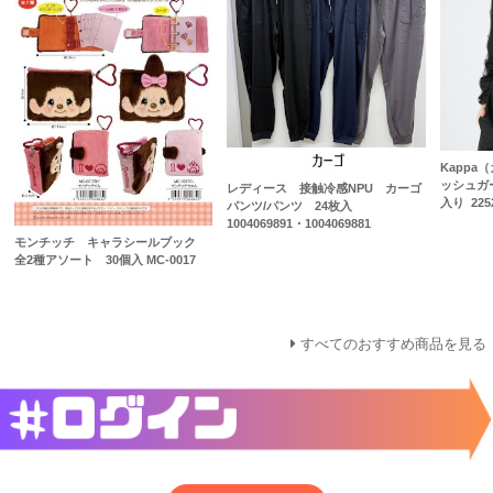
Kapp
ッシュガ
レディース 接触冷感NPU カーゴ
入り 225
パンツ/パンツ 24枚入
1004069891・1004069881
モンチッチ キャラシールブック
全2種アソート 30個入 MC-0017
すべてのおすすめ商品を見る