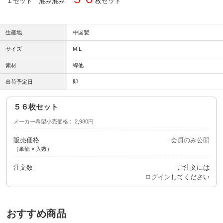
１セット 混み混み
枚セット
生産地
中国製
サイズ
M.L
素材
綿他
出荷予定日
即
５６枚セット
メーカー希望小売価格
2,980円
販売価格
会員のみ公開
（単価 × 入数）
注文数
ご注文には
ログイン
してください
おすすめ商品