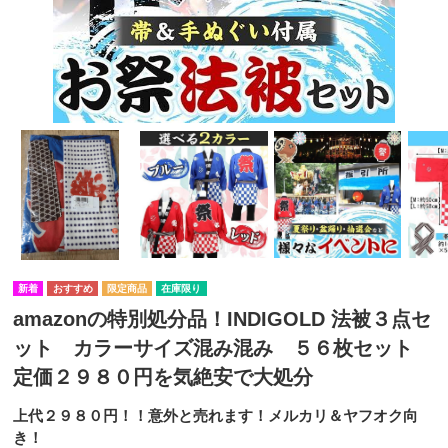
在庫限り
amazonの特別処分品！INDIGOLD 法被３点セ
ット カラーサイズ混み混み ５６枚セット
定価２９８０円を気絶安で大処分
上代２９８０円！！意外と売れます！メルカリ＆ヤフオク向
き！