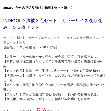
amazonからの見切り商品！先着１セット限り！
INDIGOLD 法被３点セット カラーサイズ混み混
み ５６枚セット
サ イズ M・L カラーブルー＆レッド サイズカラー混み混み 先
着１セット限り
現品限り！早い者勝ち！ 2,980円の品
【カラー】ブルーの鮮やかな色合いが会場で目立ち存在感を放つ。
【素材】吸汗性に優れたポリエステル素材で暑い夏でも快適に着用可
能。
【セット内容】法被、帯、手拭いの3点セットで揃える手間が省ける。
【活躍シーン】お祭り、イベント、コスプレなど多彩なシーンで活躍す
る一着。
【オリジナル商品】INDIGOLDのオリジナル商品で高品質な仕上がりが
魅力。
【柔らかい】柔らかな生地で着心地が良く、長時間の着用も快適。
【大人用】大人向けのデザインで、幅広い年齢層におすすめ。
５６