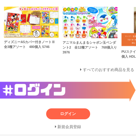
ディズニーA5カバー付きノートⅢ
アニマルまんまるシャボン玉ペンダ
全3種アソート 480個入 5746
ント2 全12種アソート 768個入り
PUスク
3976
個入 HDL
すべてのおすすめ商品を見る
ログイン
新規会員登録