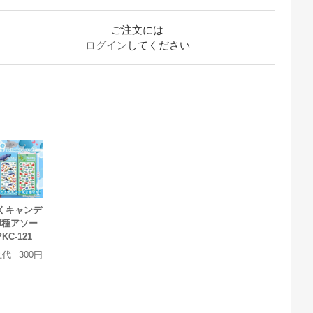
ご注文には
ログイン
してください
くキャンデ
4種アソー
KC-121
上代
300円