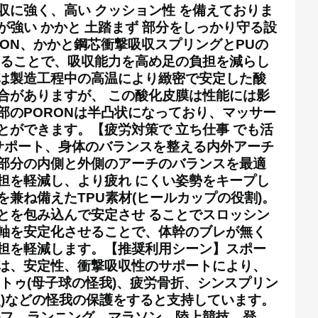
収に強く、高い クッション性 を備えておりま
が強い かかと 土踏まず 部分をしっかり守る設
RON、かかと鋼芯衝撃吸収スプリングとPUの
することで、吸収能力を高め足の負担を減らし
は製造工程中の高温により緻密で安定した酸
合がありますが、 この酸化皮膜は性能には影
部のPORONは半凸状になっており、マッサー
とができます。
【疲労対策で 立ち仕事 でも活
チサポート、身体のバランスを整える内外アーチ
部分の内側と外側のアーチのバランスを最適
担を軽減し、より疲れ にくい姿勢をキープし
を兼ね備えたTPU素材(ヒールカップの役割)。
とを包み込んで安定させ ることでスロッシン
軸を安定化させることで、体幹のブレが無く
担を軽減します。
【推奨利用シーン】スポー
は、安定性、衝撃吸収性のサポートにより、
フトゥ(母子球の怪我)、疲労骨折、シンスプリン
炎)などの怪我の保護をすると支持しています。
ルフ、ランニング、マラソン、陸上競技、登