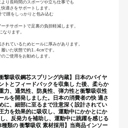
より長時間のスポーツや立ち仕事でも

快適さをサポートします。

計で踵をしっかりと包み込む

ーチサポートで足裏の負担軽減します。

mになります。

されているためヒールに厚みがあります。

履いた状態で約1.4cmです。

でのご使用をお勧めします。
衝撃吸収鋼芯スプリング内蔵】日本のバイヤ
ントとフィードバックを収集し た後、柔らか
重力、通気性、防臭性、弾力性と衝撃吸収性
ールを開発しました。日本の消費者の快 適さ
めに、細部に至るまで注意深く設計されてい
圧力を効果的に吸収し、運動中にかかとにか
和し、反発力を補助し、運動中に跳躍を感じる
3種類の 衝撃吸収 素材採用】当商品インソー