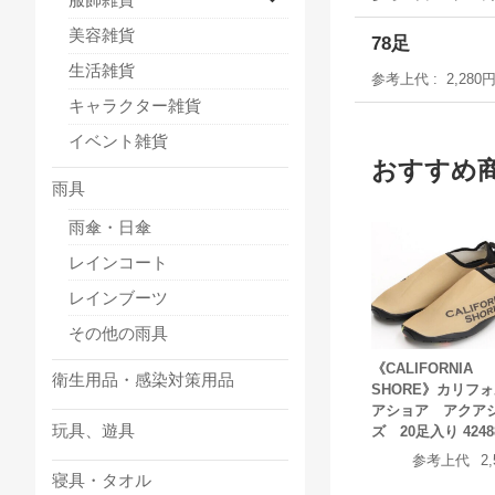
美容雑貨
78足
生活雑貨
参考上代
2,280
キャラクター雑貨
イベント雑貨
おすすめ
雨具
雨傘・日傘
レインコート
レインブーツ
その他の雨具
《CALIFORNIA
衛生用品・感染対策用品
SHORE》カリフ
アショア アクア
玩具、遊具
ズ 20足入り 4248
参考上代
2
寝具・タオル