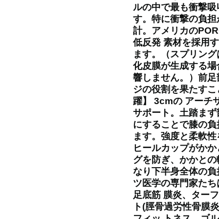
ルの中で最も衝撃吸
す。特に衝撃の負担
計。アメリカのPO
低反発 素材を採用
ます。（スプリング
化皮膜が生成する場
響しません。）前足
ジの役割を果たすこ
躍】 3cmの アー
サポート。土踏まず
にすることで膝の負
ます。強度と柔軟性
ヒールカップがかか
グを防ぎ、かかとの
なり下半身全体の負
ツ医学の専門家たち
足底筋 膜炎、ター
ト(脛骨過労性骨膜
フィッ トネス、ゴ