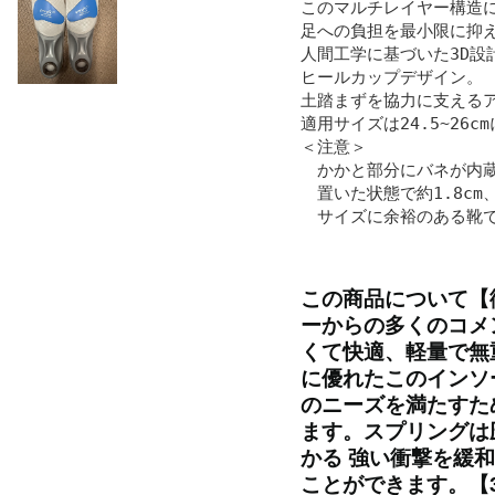
このマルチレイヤー構造に
足への負担を最小限に抑え
人間工学に基づいた3D設
ヒールカップデザイン。

土踏まずを協力に支えるア
適用サイズは24.5~26c
＜注意＞

　かかと部分にバネが内蔵
　置いた状態で約1.8cm、
　サイズに余裕のある靴
この商品について
【
ーからの多くのコメ
くて快適、軽量で無
に優れたこのインソ
のニーズを満たすた
ます。スプリングは
かる 強い衝撃を緩
ことができます。
【