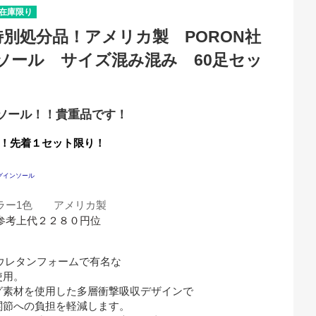
在庫限り
の特別処分品！アメリカ製 PORON社
ソール サイズ混み混み 60足セッ
ト
ソール！！貴重品です！
品！先着１セット限り！
リングインソール
カラー1色 アメリカ製
参考上代２２８０円位
ウレタンフォームで有名な

用。

素材を使用した多層衝撃吸収デザインで

節への負担を軽減します。
