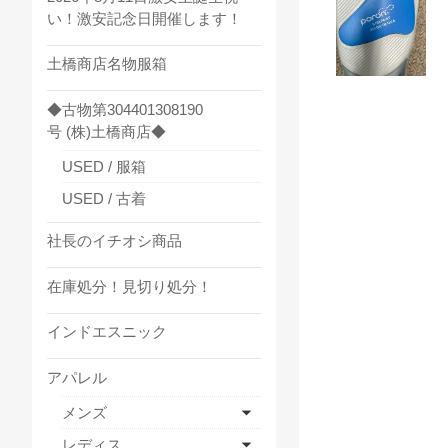
い！激安記念日開催します！
土橋商店名物服箱
◆古物第304401308190
号 (株)土橋商店◆
USED / 服箱
USED / 古着
社長のイチオシ商品
在庫処分！見切り処分！
インドエスニック
アパレル
メンズ
レディス