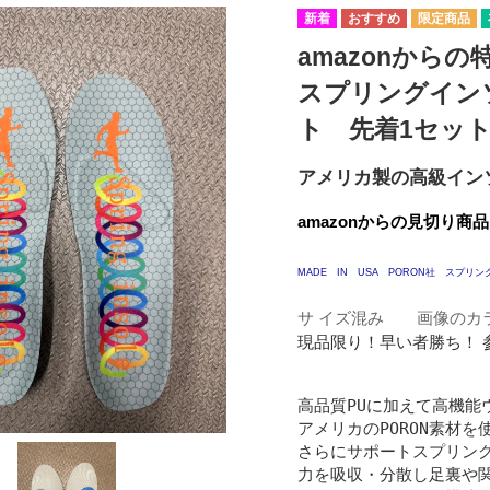
amazonから
スプリングイン
ト 先着1セッ
アメリカ製の高級イン
amazonからの見切り商
MADE IN USA PORON社 スプ
サ イズ混み 画像の
現品限り！早い者勝ち！ 
高品質PUに加えて高機能
アメリカのPORON素材を使
さらにサポートスプリング
力を吸収・分散し足裏や関