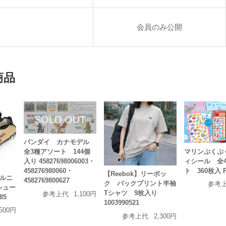
会員のみ公開
円
商品
バンダイ カナモデル
マリンぷくぷ
全3種アソート 144個
ィシール 全
入り 45827698006003・
ト 360枚入 P
458276980060・
【Reebok】リーボッ
ォルニ
4582769800627
ク バックプリント半袖
参考
シュー
Tシャツ 9枚入り
参考上代
1,100円
85
1003990521
,500円
参考上代
2,300円