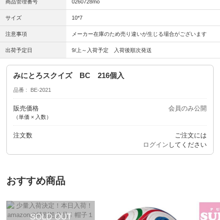
商品管理番号
0260728mo
サイズ
10*7
注意事項
メーカー在庫のため売り違いが生じる場合がございます
出荷予定日
9/上～入荷予定 入荷後順次発送
みにとろスクイズ BC 216個入
品番
BE-2021
販売価格
会員のみ公開
（単価 × 入数）
注文数
ご注文には
ログイン
してください
おすすめ商品