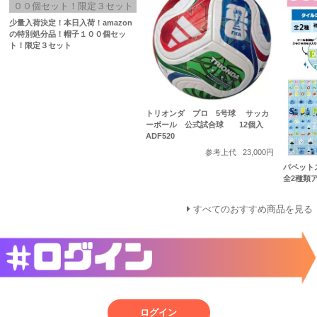
少量入荷決定！本日入荷！amazon
の特別処分品！帽子１００個セッ
ト！限定３セット
トリオンダ プロ 5号球 サッカ
ーボール 公式試合球 12個入
ADF520
参考上代
23,000円
パペット
全2種類ア
すべてのおすすめ商品を見る
ログイン