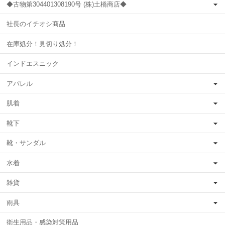
◆古物第304401308190号 (株)土橋商店◆
社長のイチオシ商品
在庫処分！見切り処分！
インドエスニック
アパレル
肌着
靴下
靴・サンダル
水着
雑貨
雨具
衛生用品・感染対策用品