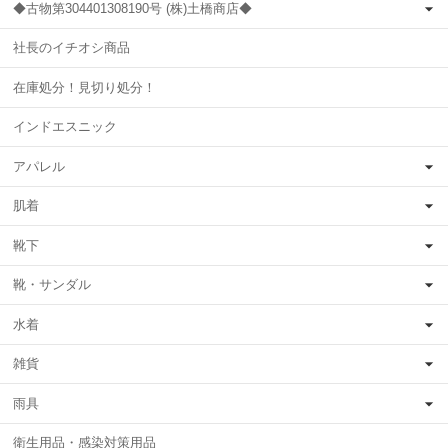
◆古物第304401308190号 (株)土橋商店◆
社長のイチオシ商品
在庫処分！見切り処分！
インドエスニック
アパレル
肌着
靴下
靴・サンダル
水着
雑貨
雨具
衛生用品・感染対策用品