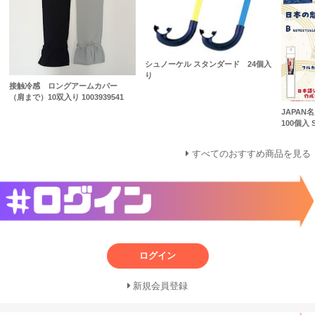
シュノーケル スタンダード 24個入
り
接触冷感 ロングアームカバー
（肩まで）10双入り 1003939541
JAPA
100個入 S
すべてのおすすめ商品を見る
ログイン
新規会員登録