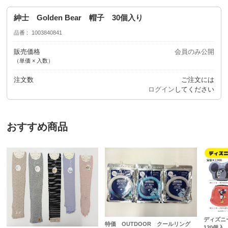
紳士 Golden Bear 帽子 30個入り
品番
1003840841
販売価格
会員のみ公開
（単価 × 入数）
注文数
ご注文には
ログイン
してください
おすすめ商品
ディズニ
特価 OUTDOOR クールリング
120個入