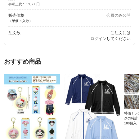
参考上代
19,500円
販売価格
会員のみ公開
（単価 × 入数）
注文数
ご注文には
ログイン
してください
おすすめ商品
特価！レ
クの時計
100個入