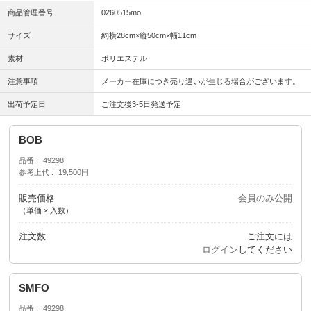
商品管理番号
0260515mo
サイズ
約横28cm×縦50cm×幅11cm
素材
ポリエステル
注意事項
メーカー在庫につき売り違いが生じる場合がございます。
出荷予定日
ご注文後3-5日発送予定
BOB
品番
49298
参考上代
19,500円
販売価格
会員のみ公開
（単価 × 入数）
注文数
ご注文には
ログイン
してください
SMFO
品番
49298