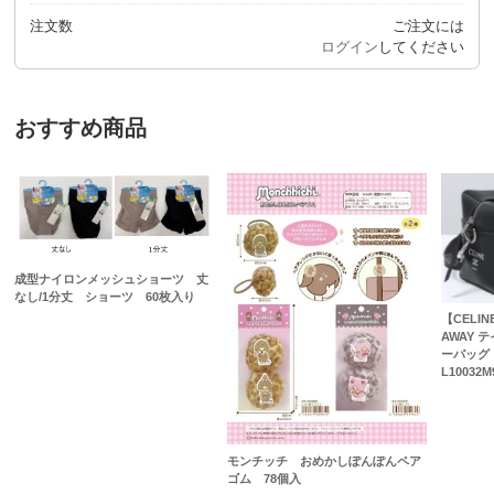
注文数
ご注文には
ログイン
してください
おすすめ商品
成型ナイロンメッシュショーツ 丈
なし/1分丈 ショーツ 60枚入り
【CELI
AWAY
ーバッグ
L10032M
モンチッチ おめかしぽんぽんペア
ゴム 78個入