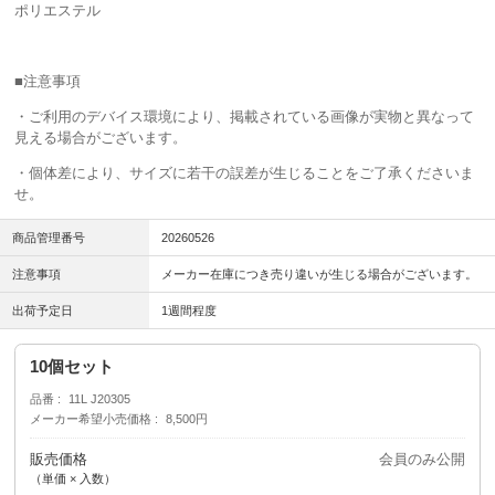
ポリエステル
■注意事項
・ご利用のデバイス環境により、掲載されている画像が実物と異なって
見える場合がございます。
・個体差により、サイズに若干の誤差が生じることをご了承くださいま
せ。
商品管理番号
20260526
注意事項
メーカー在庫につき売り違いが生じる場合がございます。
出荷予定日
1週間程度
10個セット
品番
11L J20305
メーカー希望小売価格
8,500円
販売価格
会員のみ公開
（単価 × 入数）