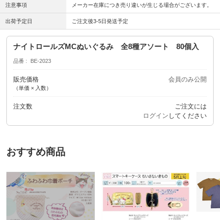
注意事項
メーカー在庫につき売り違いが生じる場合がございます。
出荷予定日
ご注文後3-5日発送予定
ナイトロールズMCぬいぐるみ 全8種アソート 80個入
品番
BE-2023
販売価格
会員のみ公開
（単価 × 入数）
注文数
ご注文には
ログイン
してください
おすすめ商品