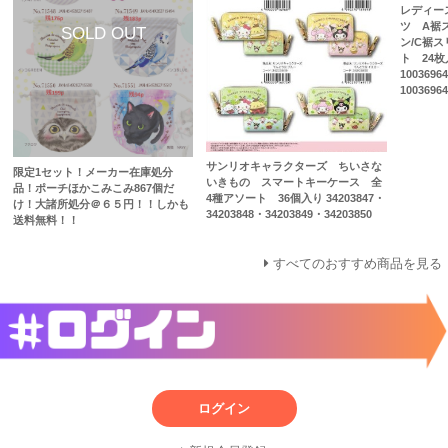
レディー
ツ A裾
ン/C裾
ト 24枚入
1003696
10036964
サンリオキャラクターズ ちいさな
限定1セット！メーカー在庫処分
いきもの スマートキーケース 全
品！ポーチほかこみこみ867個だ
4種アソート 36個入り 34203847・
け！大諸所処分＠６５円！！しかも
34203848・34203849・34203850
送料無料！！
すべてのおすすめ商品を見る
ログイン