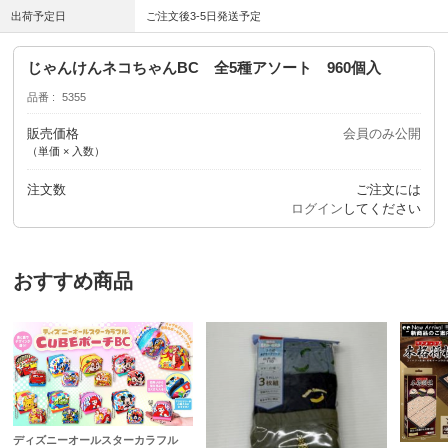
出荷予定日
ご注文後3-5日発送予定
じゃんけんネコちゃんBC 全5種アソート 960個入
品番
5355
販売価格
会員のみ公開
（単価 × 入数）
注文数
ご注文には
ログイン
してください
おすすめ商品
ディズニーオールスターカラフル