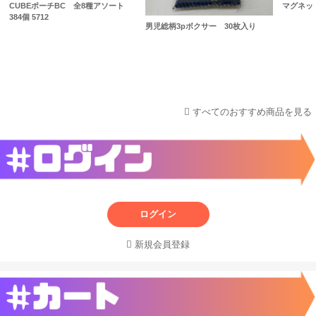
CUBEポーチBC 全8種アソート
マグネッ
384個 5712
男児総柄3pボクサー 30枚入り
すべてのおすすめ商品を見る
ログイン
新規会員登録