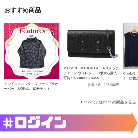
おすすめ商品
MAISON MARGIELA ４ステッチ
チェーン ウォレット 1個から購入
CooL-
可能 SA3UI0008 P4455
T 20枚
インドエスニック フリースプルオ
参考上代
123,000円
ーバー 3柄込み 50枚セット
すべてのおすすめ商品を見る