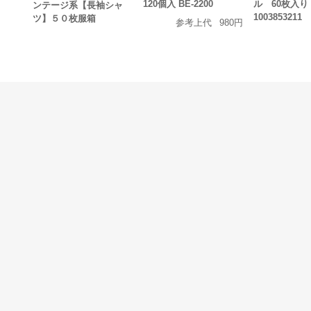
120個入 BE-2200
ル 60枚入り
ンテージ系【長袖シャ
1003853211
ツ】５０枚服箱
参考上代
980円