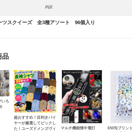
内訳
ーツスクイーズ 全3種アソート 96個入り
商品
グいろ
10
超おすすめ！目利きバイ
ヤーが厳選してピックし
マルチ機能懐中電灯
650匁プリン
た！ユーズドメンズヴィ