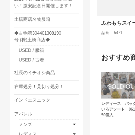
い！激安記念日開催します！
土橋商店名物服箱
ふわもちスイ
◆古物第304401308190
品番
5471
号 (株)土橋商店◆
USED / 服箱
おすすめ
USED / 古着
社長のイチオシ商品
在庫処分！見切り処分！
インドエスニック
レディース バッ
いろアソート 06
アパレル
50個入
メンズ
レディス