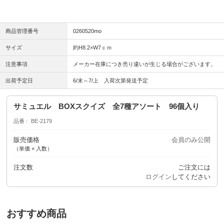
商品管理番号
0260520mo
サイズ
約H8.2×W7ｃｍ
注意事項
メーカー在庫につき売り違いが生じる場合がございます。
出荷予定日
6/末～7/上 入荷次第発送予定
サミュエル BOXスクイズ 全7種アソート 96個入り
品番
BE-2179
販売価格
会員のみ公開
（単価 × 入数）
注文数
ご注文には
ログイン
してください
おすすめ商品