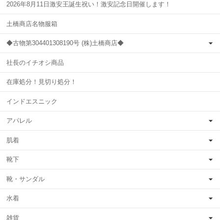
2026年8月11日激安王誕生祝い！激安記念日開催します！
土橋商店名物服箱
◆古物第304401308190号 (株)土橋商店◆
社長のイチオシ商品
在庫処分！見切り処分！
インドエスニック
アパレル
肌着
靴下
靴・サンダル
水着
雑貨