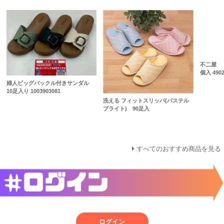
不二屋 
個入 4902
婦人ビッグバックル付きサンダル
10足入り 1003903081
洗える フィットスリッパ(パステル
ブライト) 90足入
すべてのおすすめ商品を見る
ログイン