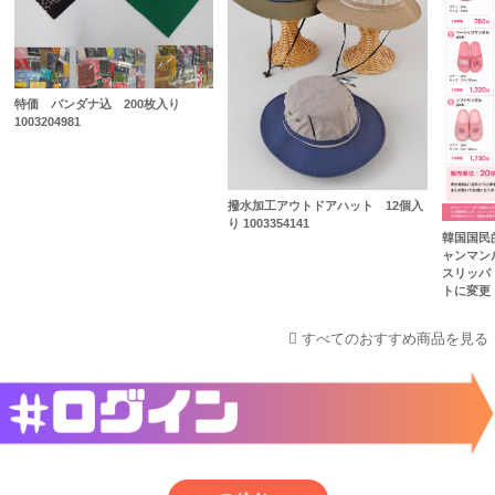
特価 バンダナ込 200枚入り
1003204981
撥水加工アウトドアハット 12個入
り 1003354141
韓国国民
ャンマン
スリッパ
トに変更
すべてのおすすめ商品を見る