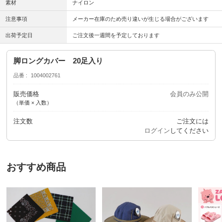
素材
ナイロン
注意事項
メーカー在庫のため売り違いが生じる場合がございます
出荷予定日
ご注文後一週間を予定しております
脚ロングカバー 20足入り
品番
1004002761
販売価格
会員のみ公開
（単価 × 入数）
注文数
ご注文には
ログイン
してください
おすすめ商品