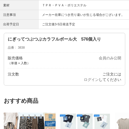
素材
ＴＰＲ・ＰＶＡ・ポリエステル
注意事項
メーカー在庫につき売り違いが生じる場合がございます。
出荷予定日
ご注文後3-5日発送予定
にぎってつぶつぶカラフルボール大 576個入り
品番
3838
販売価格
会員のみ公開
（単価 × 入数）
注文数
ご注文には
ログイン
してください
おすすめ商品