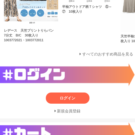
半袖アウトドア柄Ｔシャツ ⑤～
⑦ 10枚入り
レデース 天竺プリントりらパン
7分丈 B/C 30枚入り
天竺半袖
1003772021・1003772011
枚入り 100
すべてのおすすめ商品を見る
ログイン
新規会員登録