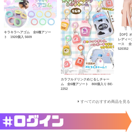
キラキラヘアゴム 全6種アソー
【OP】
ト 1920個入 5609
レディー
ース 全
520352
カラフルドリンクめじるしチャー
ム 全6種アソート 800個入り BE-
2252
すべてのおすすめ商品を見る