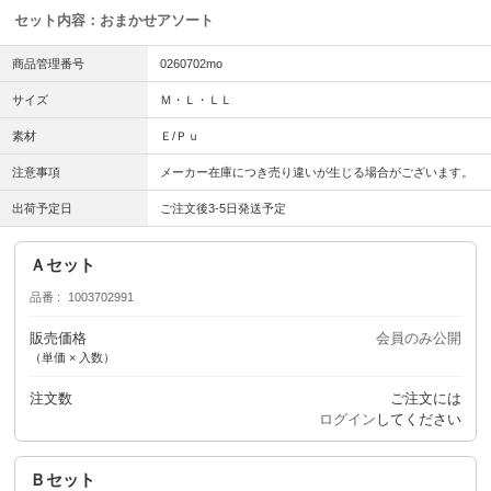
セット内容：おまかせアソート
商品管理番号
0260702mo
サイズ
Ｍ・Ｌ・ＬＬ
素材
Ｅ/Ｐｕ
注意事項
メーカー在庫につき売り違いが生じる場合がございます。
出荷予定日
ご注文後3-5日発送予定
Ａセット
品番
1003702991
販売価格
会員のみ公開
（単価 × 入数）
注文数
ご注文には
ログイン
してください
Ｂセット