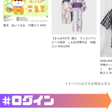
柴犬 ぬいぐるみ 72個入り 5432
【きらみやび】 婦人 ラメ入りワン
ピース浴衣 しわ兵児帯付き 48枚
入り 94212206
SABLI
半袖サッ
ン 全3
枚入り SV
すべてのおすすめ商品を見る