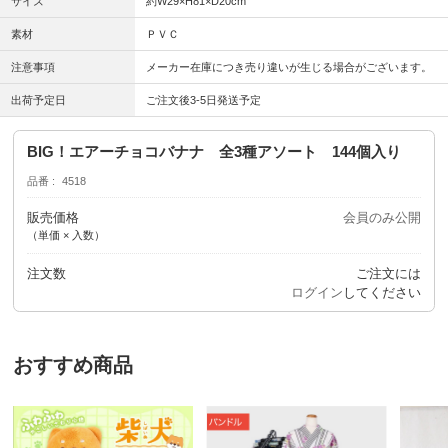
サイズ
約W29×H81×D20cm
素材
ＰＶＣ
注意事項
メーカー在庫につき売り違いが生じる場合がございます。
出荷予定日
ご注文後3-5日発送予定
BIG！エアーチョコバナナ 全3種アソート 144個入り
品番
4518
販売価格
会員のみ公開
（単価 × 入数）
注文数
ご注文には
ログイン
してください
おすすめ商品