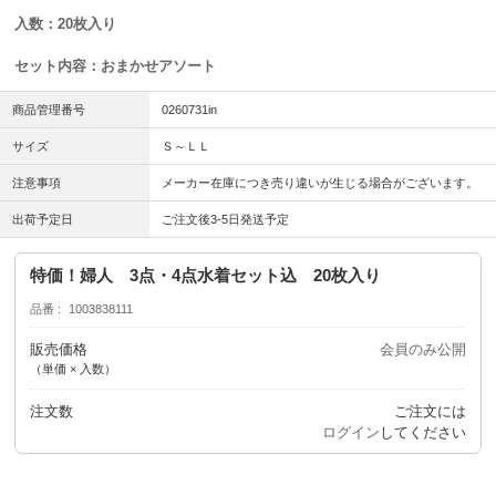
入数：20枚入り
セット内容：おまかせアソート
商品管理番号
0260731in
サイズ
Ｓ～ＬＬ
注意事項
メーカー在庫につき売り違いが生じる場合がございます。
出荷予定日
ご注文後3-5日発送予定
特価！婦人 3点・4点水着セット込 20枚入り
品番
1003838111
販売価格
会員のみ公開
（単価 × 入数）
注文数
ご注文には
ログイン
してください