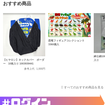
おすすめ商品
恐竜フィギュアコレクションⅡ
3360個入
紳士綿10
【ヒヤロン】ネックカバー ボーダ
入り
ー 10枚入り 1003939441
参考上代
1,000円
すべてのおすすめ商品を見る