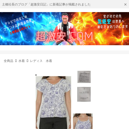
土橋社長のブログ「超激安日記」に新着記事が掲載されました
全商品
水着
レディス 水着