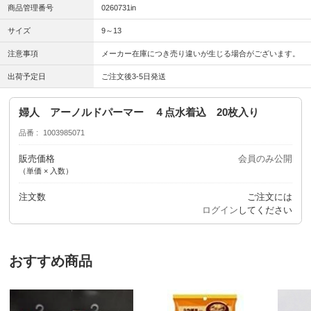
商品管理番号
0260731in
サイズ
9～13
注意事項
メーカー在庫につき売り違いが生じる場合がございます。
出荷予定日
ご注文後3-5日発送
婦人 アーノルドパーマー ４点水着込 20枚入り
品番
1003985071
販売価格
会員のみ公開
（単価 × 入数）
注文数
ご注文には
ログイン
してください
おすすめ商品