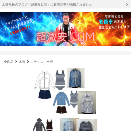
土橋社長のブログ「超激安日記」に新着記事が掲載されました
全商品
水着
レディス 水着