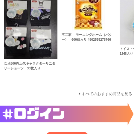
不二家 モーニングホーム（バタ
ー） 600個入り 4902555278766
トイスト
12個入り
女児800円上代キャラクターサニタ
リーショーツ 30枚入り
すべてのおすすめ商品を見る