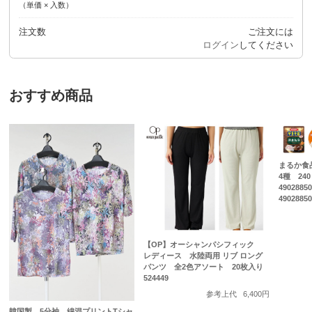
（単価 × 入数）
注文数
ご注文には
ログイン
してください
おすすめ商品
まるか食
4種 24
4902885
4902885
【OP】オーシャンパシフィック
レディース 水陸両用 リブ ロング
パンツ 全2色アソート 20枚入り
524449
参考上代
6,400円
韓国製 5分袖 綿混プリントTシャ