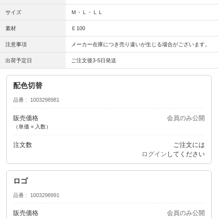
サイズ
Ｍ・Ｌ・ＬＬ
素材
Ｅ100
注意事項
メーカー在庫につき売り違いが生じる場合がございます。
出荷予定日
ご注文後3-5日発送
配色切替
品番
1003298981
販売価格
会員のみ公開
（単価 × 入数）
注文数
ご注文には
ログイン
してください
ロゴ
品番
1003298991
販売価格
会員のみ公開