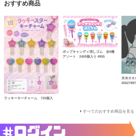
おすすめ商品
ポップキャンディ消しゴム 全6種
アソート 2400個入り 4955
氷冷タオ
45827887
ラッキーキーチャーム 720個入
すべてのおすすめ商品を見る