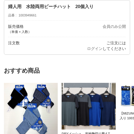
婦人用 水陸両用ビーチハット 20個入り
品番
1003949661
販売価格
会員のみ公開
（単価 × 入数）
注文数
ご注文には
ログイン
してください
おすすめ商品
【MIZU
入り 1003
DRYメッシュ 半袖胸切り替えT