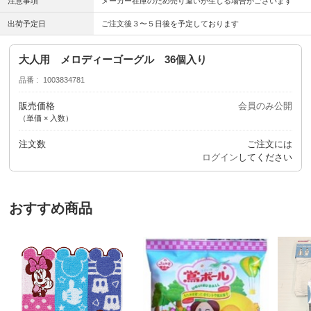
注意事項
メーカー在庫のため売り違いが生じる場合がございます
出荷予定日
ご注文後３〜５日後を予定しております
大人用 メロディーゴーグル 36個入り
品番
1003834781
販売価格
会員のみ公開
（単価 × 入数）
注文数
ご注文には
ログイン
してください
おすすめ商品