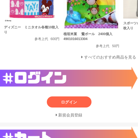
スポーツ
ディズニー ミニタオル各種10枚入
枚入り
り
植垣米菓 鶯ボール 2400個入
4901016013304
参考上代
600円
参考上代
50円
すべてのおすすめ商品を見る
ログイン
新規会員登録