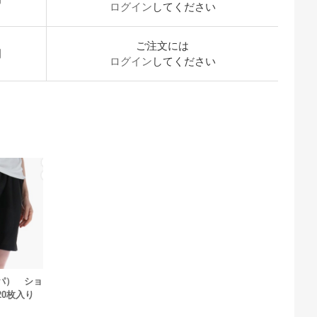
ログイン
してください
ご注文には
開
ログイン
してください
ッパ） ショ
20枚入り