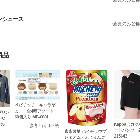
ンシューズ
会員のみ公
商品
ベビチッチ キャラが
ま 全4種アソート
プリン
60個入り MB-0001
ットC
56
Kappa（カ
参考上代
880円
ートパンツ 
森永製菓 ハイチュウプ
215643
レミアム＜ふじりんご