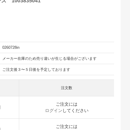
1003835041
0260728in
メーカー在庫のため売り違いが生じる場合がございます
ご注文後３〜５日後を予定しております
注文数
）
ご注文には
開
ログイン
してください
ご注文には
開