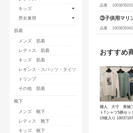
品番
1003835031
キッズ
③子供用マリ
男女兼用
品番
1003835041
肌着
メンズ 肌着
レディス 肌着
おすすめ
キッズ 肌着
レギンス・スパッツ・タイツ
トリンプ
その他 肌着
靴下
婦人 大寸 長袖
メンズ 靴下
トTシャツ5柄セ
19枚入り 10037107
レディス 靴下
キッズ 靴下