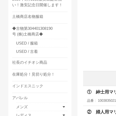
い！激安記念日開催します！
土橋商店名物服箱
◆古物第304401308190
号 (株)土橋商店◆
USED / 服箱
USED / 古着
社長のイチオシ商品
在庫処分！見切り処分！
インドエスニック
① 紳士用マ
アパレル
品番
1003835021
メンズ
② 婦人用マ
レディス