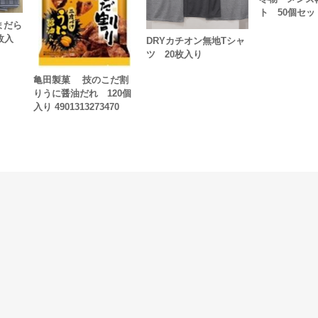
ト 50個セッ
まだら
枚入
DRYカチオン無地Tシャ
ツ 20枚入り
亀田製菓 技のこだ割
りうに醤油だれ 120個
入り 4901313273470