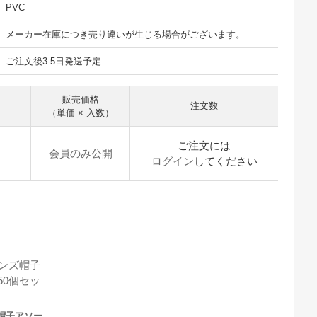
PVC
メーカー在庫につき売り違いが生じる場合がございます。
ご注文後3-5日発送予定
販売価格
注文数
（単価 × 入数）
ご注文には
会員のみ公開
ログイン
してください
帽子アソー