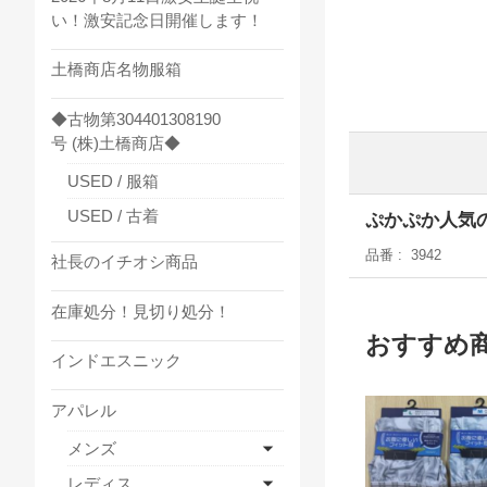
い！激安記念日開催します！
土橋商店名物服箱
◆古物第304401308190
号 (株)土橋商店◆
USED / 服箱
USED / 古着
ぷかぷか人気の
品番
3942
社長のイチオシ商品
在庫処分！見切り処分！
おすすめ
インドエスニック
アパレル
メンズ
レディス