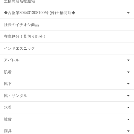
土橋商店名物服箱
◆古物第304401308190号 (株)土橋商店◆
社長のイチオシ商品
在庫処分！見切り処分！
インドエスニック
アパレル
肌着
靴下
靴・サンダル
水着
雑貨
雨具