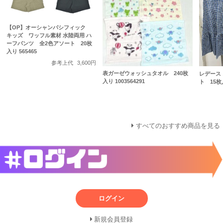
【OP】オーシャンパシフィック
キッズ ワッフル素材 水陸両用 ハ
ーフパンツ 全2色アソート 20枚
入り 565465
参考上代
3,600円
表ガーゼウォッシュタオル 240枚
レデース
入り 1003564291
ト 15枚入
すべてのおすすめ商品を見る
ログイン
新規会員登録