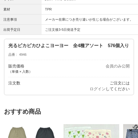
素材
TPR
注意事項
メーカー在庫につき売り違いが生じる場合がございます。
出荷予定日
ご注文後3-5日発送予定
光るピカピカひよこヨーヨー 全4種アソート 576個入り
品番
4946
販売価格
会員のみ公開
（単価 × 入数）
注文数
ご注文には
ログイン
してください
おすすめ商品