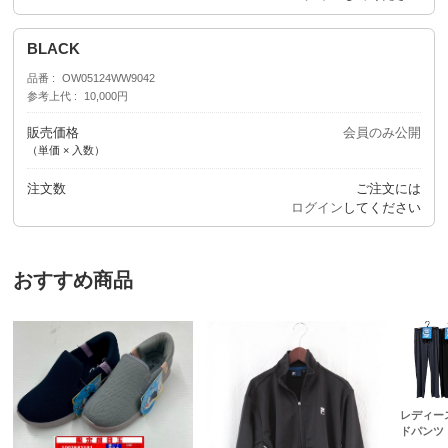
BLACK
品番
OW05124WW9042
参考上代
10,000円
販売価格
会員のみ公開
（単価 × 入数）
注文数
ご注文には
ログイン
してください
おすすめ商品
レディー
ドパンツ 2