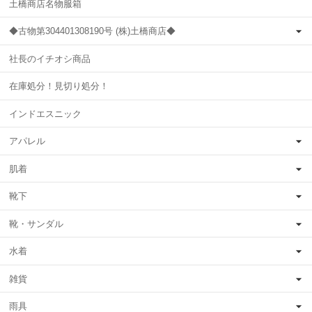
土橋商店名物服箱
◆古物第304401308190号 (株)土橋商店◆
社長のイチオシ商品
在庫処分！見切り処分！
インドエスニック
アパレル
肌着
靴下
靴・サンダル
水着
雑貨
雨具