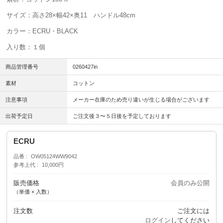
サイズ：高さ28×幅42×奥11 ハンドル48cm
カラー：ECRU・BLACK
入り数：１個
商品管理番号
0260427in
素材
コットン
注意事項
メーカー在庫のため売り違いが生じる場合がございます
出荷予定日
ご注文後３〜５日後を予定しております
ECRU
品番
OW05124WW9042
参考上代
10,000円
販売価格
会員のみ公開
（単価 × 入数）
注文数
ご注文には
ログイン
してください